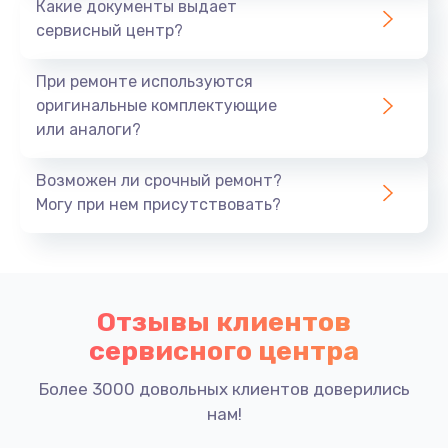
Какие документы выдает
Заказать
сервисный центр?
Замена поляризатора
При ремонте используются
800 руб.
оригинальные комплектующие
или аналоги?
Заказать
Возможен ли срочный ремонт?
Замена фильтра
Могу при нем присутствовать?
550 руб.
Заказать
Замена вентилятора (системы охлаждения)
Отзывы клиентов
1500 руб.
сервисного центра
Заказать
Более 3000 довольных клиентов доверились
нам!
Чистка оптической системы