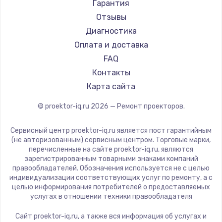
Xgimi
Гарантия
Canon
Отзывы
JVC
Диагностика
Hiper
Оплата и доставка
HITACHI
FAQ
Panasonic
Контакты
Hisense
Карта сайта
© proektor-iq.ru
2026
— Ремонт проекторов.
Сервисный центр proektor-iq.ru является пост гарантийным
(не авторизованным) сервисным центром. Торговые марки,
перечисленные на сайте proektor-iq.ru, являются
зарегистрированным товарными знаками компаний
правообладателей. Обозначения используется не с целью
индивидуализации соответствующих услуг по ремонту, а с
целью информирования потребителей о предоставляемых
услугах в отношении техники правообладателя
Сайт proektor-iq.ru, а также вся информация об услугах и