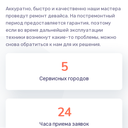
1900 руб.
Аккуратно, быстро и качественно наши мастера
проведут ремонт девайса. На постремонтный
Заказать
период предоставляется гарантия, поэтому
если во время дальнейшей эксплуатации
Замена светофильтра
техники возникнут какие-то проблемы, можно
1700 руб.
снова обратиться к нам для их решения.
Заказать
5
Чистка от пыли
990 руб.
Сервисных
городов
Заказать
Прошивка проектора Casio
600 руб.
24
Заказать
Часа приема
заявок