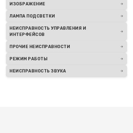
ИЗОБРАЖЕНИЕ
Устранение ошибок
ЛАМПА ПОДСВЕТКИ
1200 руб.
НЕИСПРАВНОСТЬ УПРАВЛЕНИЯ И
Заказать
ИНТЕРФЕЙСОВ
Чистка проектора
ПРОЧИЕ НЕИСПРАВНОСТИ
900 руб.
РЕЖИМ РАБОТЫ
Заказать
НЕИСПРАВНОСТЬ ЗВУКА
Замена матрицы
1300 руб.
Заказать
Замена линзы проектора Casio
Развернуть
1250 руб.