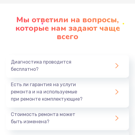
Заказать
Ремонт матрицы
Мы ответили на вопросы,
которые нам задают чаще
1100 руб.
всего
Заказать
Замена оптического блока
1000 руб.
Диагностика проводится
бесплатно?
Заказать
Есть ли гарантия на услуги
Замена колеса цветофильтров
ремонта и на используемые
1000 руб.
при ремонте комплектующие?
Заказать
Стоимость ремонта может
Замена DMD-чипа
быть изменена?
900 руб.