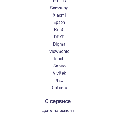
Philips
Ремонт проекторов Hiper
Samsung
Ремонт проекторов HITACHI
Xiaomi
Ремонт проекторов Panasonic
Epson
Ремонт проекторов Hisense
BenQ
DEXP
Digma
ViewSonic
Ricoh
Sanyo
Vivitek
NEC
Optoma
Cinemood
О сервисе
Infocus
Barco
Цены на ремонт