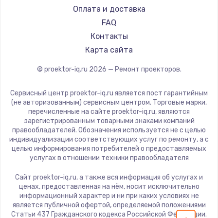
Hiper
Оплата и доставка
HITACHI
FAQ
Panasonic
Контакты
Hisense
Карта сайта
© proektor-iq.ru
2026
— Ремонт проекторов.
Сервисный центр proektor-iq.ru является пост гарантийным
(не авторизованным) сервисным центром. Торговые марки,
перечисленные на сайте proektor-iq.ru, являются
зарегистрированным товарными знаками компаний
правообладателей. Обозначения используется не с целью
индивидуализации соответствующих услуг по ремонту, а с
целью информирования потребителей о предоставляемых
услугах в отношении техники правообладателя
Сайт proektor-iq.ru, а также вся информация об услугах и
ценах, предоставленная на нём, носит исключительно
информационный характер и ни при каких условиях не
является публичной офертой, определяемой положениями
Статьи 437 Гражданского кодекса Российской Федерации.