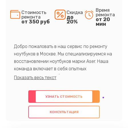
Время
Стоимость
Скидка
ремонта
до
ремонта
от 20
от 350 руб
20%
мин
Добро пожаловать в наш сервис по ремонту
ноутбуков в Москве. Мы специализируемся на
восстановлении ноутбуков марки Aser. Наша
команда включает в себя опытных
профессионалов с обширными знаниями и
многолетним опытом в данной области. Мы
предлагаем быстрый и качественный ремонт с
УЗНАТЬ СТОИМОСТЬ
использованием оригинальных компонентов, а
также гарантируем качество всех
КОНСУЛЬТАЦИЯ
проведенных работ. Наша цель - предоставить
клиентам надежное и профессиональное