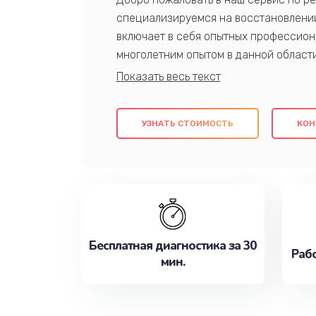
специализируемся на восстановлении
включает в себя опытных профессион
многолетним опытом в данной област
качественный ремонт с использовани
гарантируем качество всех проведенн
клиентам надежное и профессиональн
УЗНАТЬ СТОИМОСТЬ
КОН
потребности наилучшим образом. Не 
сейчас!
Бесплатная диагностика за 30
Рабо
мин.