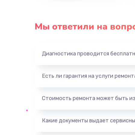
Ремонт платы усилителя
Мы ответили на вопр
Ремонт платы блока питания
Тюнинг динамиков
Диагностика проводится бесплат
Ремонт криптомодуля
Есть ли гарантия на услуги ремон
Ремонт (замена) кнопок, индика
разъемов
Стоимость ремонта может быть и
Программный ремонт/прошивка
Какие документы выдает сервисны
Ремонт системной платы