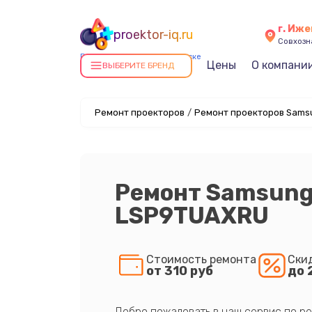
г. Иже
proektor-iq.ru
Совхозна
Ремонт проекторов в Ижевске
Цены
О компани
ВЫБЕРИТЕ БРЕНД
Ремонт проекторов
/
Ремонт проекторов Sams
Ремонт Samsung
LSP9TUAXRU
Стоимость ремонта
Ски
от 310 руб
до 
Добро пожаловать в наш сервис по ре