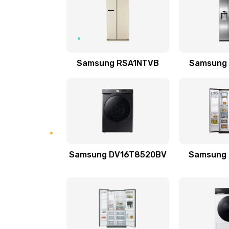
Замена подводящих проводов
Замена голосовой катушки/пер
Samsung RSA1NTVB
Samsung
динамика
Выход из строя электронных де
вследствие перегрева
Ремонт динамиков
Samsung DV16T8520BV
Samsung
Ремонт выходных цепей усилени
активных сабвуферов)
Ремонт предварительных цепей
(для активных сабвуферов)