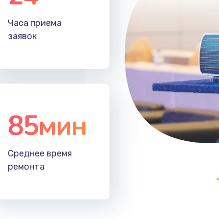
я
40 мин
1 год
Часа приема
заявок
30 мин
3 года
20 мин
2 года
60 мин
1 год
85мин
30 мин
2 года
Среднее время
30 мин
3 года
ремонта
50 мин
1 год
зора
50 мин
3 года