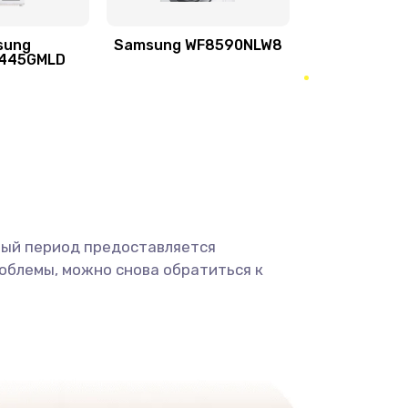
sung
Samsung WF8590NLW8
2100 руб.
Заказать
445GMLD
1400 руб.
Заказать
900 руб.
Заказать
2400 руб.
Заказать
ный период предоставляется
2800 руб.
Заказать
облемы, можно снова обратиться к
1900 руб.
Заказать
1900 руб.
Заказать