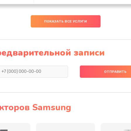
60 мин
2 года
ПОКАЗАТЬ ВСЕ УСЛУГИ
60 мин
3 года
30 мин
2 года
редварительной записи
50 мин
3 года
50 мин
3 года
50 мин
1 год
кторов Samsung
30 мин
2 года
инамика
60 мин
1 год