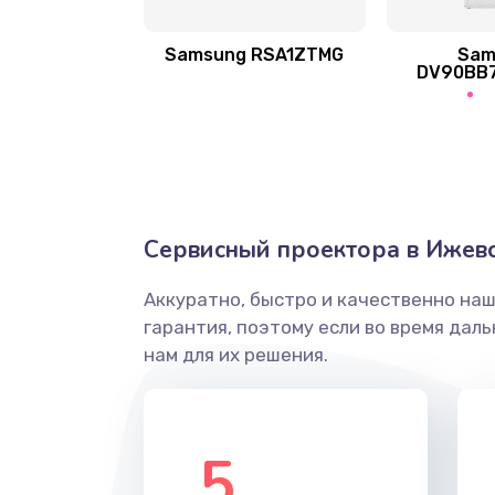
Samsung RSA1ZTMG
Sam
Ремонт после залития
DV90BB
Замена диффузора динамика
Замена платы брелка
Сервисный проектора в Ижев
Простой ремонт основной плат
Аккуратно, быстро и качественно на
Восстановление после попадани
гарантия, поэтому если во время дал
нам для их решения.
Ремонт низкочастотных выходо
приставки
5
Замена основной платы