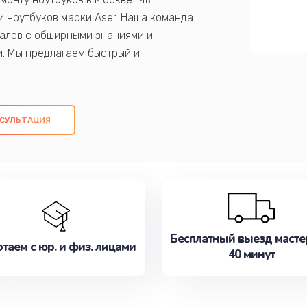
 ноутбуков марки Aser. Наша команда
алов с обширными знаниями и
и. Мы предлагаем быстрый и
ем оригинальных компонентов, а также
ых работ. Наша цель - предоставить
ое обслуживание, удовлетворяя их
СУЛЬТАЦИЯ
медлите записаться на ремонт уже
Бесплатный выезд масте
таем с юр. и физ. лицами
40 минут