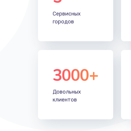
Устранение короткого замыкани
Сервисных
городов
Восстановление после падения
Пайка и ремонт платы брелка
Программирование АТС
3000+
Замена корпусных элементов
Довольных
Ремонт тюнера
клиентов
Ремонт платы картоприемника
Восстановление/замена диффу