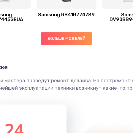
sung
Samsung RB41R7747S9
Sam
50 мин
2 года
7445GEUA
DV90BB9
60 мин
1 год
БОЛЬШЕ МОДЕЛЕЙ
40 мин
2 года
ске
ы
60 мин
3 года
ши мастера проведут ремонт девайса. На постремонт
я влаги
60 мин
3 года
ьнейшей эксплуатации техники возникнут какие-то пр
в ТВ-
60 мин
3 года
24
20 мин
1 год