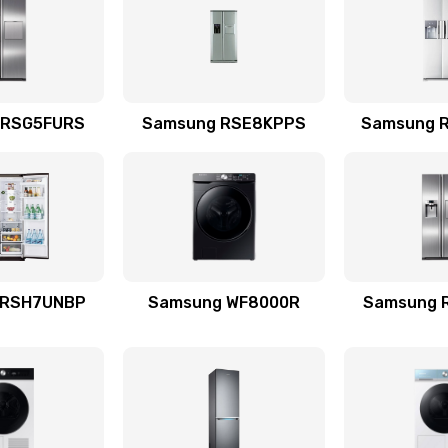
50 мин
3 года
емотка
50 мин
2 года
 RSG5FURS
Samsung RSE8KPPS
Samsung 
талей
50 мин
3 года
30 мин
3 года
 RSH7UNBP
Samsung WF8000R
Samsung 
я (для
40 мин
3 года
 усиления
40 мин
1 год