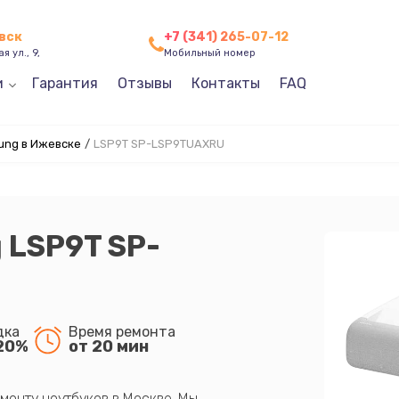
вск
+7 (341) 265-07-12
я ул., 9,
Мобильный номер
и
Гарантия
Отзывы
Контакты
FAQ
ung в Ижевске
/
LSP9T SP-LSP9TUAXRU
 LSP9T SP-
дка
Время ремонта
20%
от 20 мин
монту ноутбуков в Москве. Мы