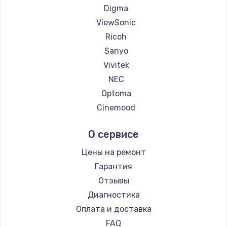
Digma
ViewSonic
Ricoh
Sanyo
Vivitek
NEC
Optoma
Cinemood
Infocus
О сервисе
Barco
Xgimi
Цены на ремонт
Canon
Гарантия
JVC
Отзывы
Casio
Диагностика
Hiper
Оплата и доставка
HITACHI
FAQ