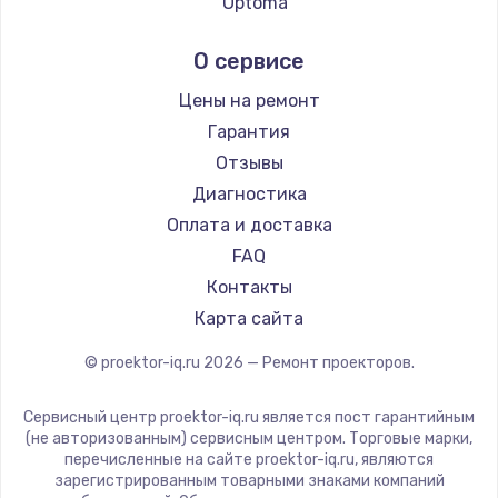
Optoma
Cinemood
О сервисе
Infocus
Barco
Цены на ремонт
Xgimi
Гарантия
Canon
Отзывы
JVC
Диагностика
Casio
Оплата и доставка
Hiper
FAQ
HITACHI
Контакты
Panasonic
Карта сайта
Hisense
© proektor-iq.ru
2026
— Ремонт проекторов.
Сервисный центр proektor-iq.ru является пост гарантийным
(не авторизованным) сервисным центром. Торговые марки,
перечисленные на сайте proektor-iq.ru, являются
зарегистрированным товарными знаками компаний