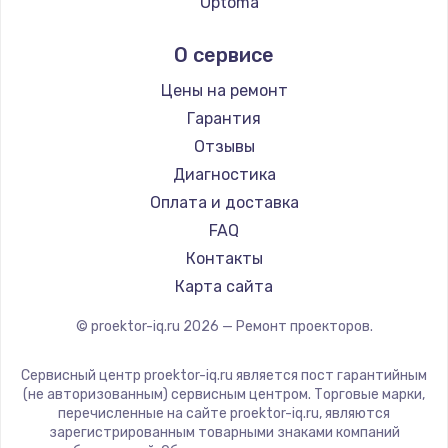
Optoma
Cinemood
О сервисе
Infocus
Barco
Цены на ремонт
Xgimi
Гарантия
Canon
Отзывы
JVC
Диагностика
Casio
Оплата и доставка
Hiper
FAQ
HITACHI
Контакты
Panasonic
Карта сайта
Hisense
© proektor-iq.ru
2026
— Ремонт проекторов.
Сервисный центр proektor-iq.ru является пост гарантийным
(не авторизованным) сервисным центром. Торговые марки,
перечисленные на сайте proektor-iq.ru, являются
зарегистрированным товарными знаками компаний